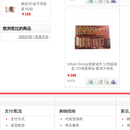
晓姿4D金字塔眼
膜 60贴
￥168
您浏览过的商品
清除列表
|
查看所有
Urban Decay衰败城市 12色眼影
盘 UD烟熏裸妆 暖调大地色
￥288
￥575
支付/配送
购物指南
新店
·支付方式
·代发货流程
·
·送货验货
·售后服务
·