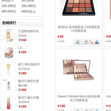
50元以下
50-100元
100-200元
200-300元
300-500元
500元以上
热销排行
美国nyx 多色眼影盘 16色眼影盘
12色眼影盘
兰蔻菁纯精华水
150ml
￥89
￥8
￥348
￥159
￥26
LA...
￥299
娇兰 蜂光瓶精华
水150ml...
￥288
雅诗兰黛研光透
焕白精...
￥398
Naked Ultimate Basics新品全哑
An
雅诗兰黛红石榴
光12色眼影盘
水200ml
￥198
￥1
￥168
￥395
￥44