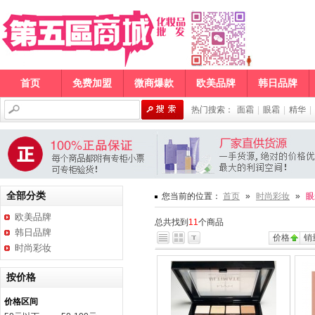
首页
免费加盟
微商爆款
欧美品牌
韩日品牌
热门搜索：
面霜
|
眼霜
|
精华
|
全部分类
您当前的位置：
首页
»
时尚彩妆
»
眼
欧美品牌
总共找到
11
个商品
韩日品牌
价格
销
时尚彩妆
按价格
价格区间