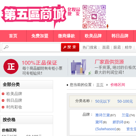
首页
免费加盟
微商爆款
欧美品牌
韩日品牌
热门搜索：
面霜
|
眼霜
|
精华
|
全部分类
您当前的位置：
首页
»
价格区间
欧美品牌
韩日品牌
分类名称：
50元以下
50-100元
时尚彩妆
品牌：
雅诗兰黛
兰蔻
(67)
(74)
按价格
黛珂
娇韵诗
(9)
(24)
(Sulwhasoo)
资生
(9)
价格区间