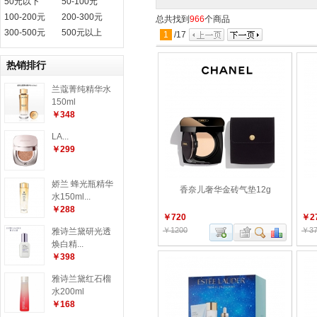
50元以下
50-100元
100-200元
200-300元
总共找到
966
个商品
300-500元
500元以上
1
/
17
热销排行
兰蔻菁纯精华水
150ml
￥348
LA...
￥299
娇兰 蜂光瓶精华
香奈儿奢华金砖气垫12g
水150ml...
￥288
￥720
￥2
￥1200
￥37
雅诗兰黛研光透
焕白精...
￥398
雅诗兰黛红石榴
水200ml
￥168