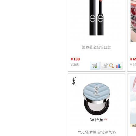
迪奥蓝金细管口红
￥188
￥6
￥365
￥19
YSL/圣罗兰 定妆冰气垫