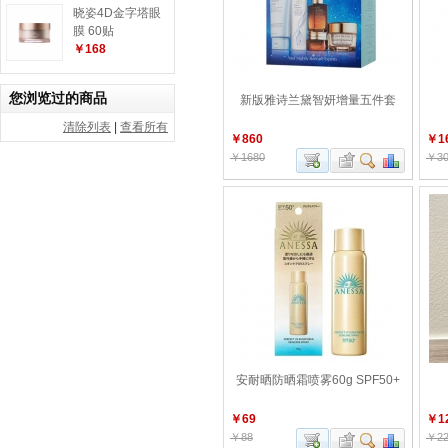
晓姿4D金字塔眼
膜 60贴
￥168
您浏览过的商品
新版雅诗兰黛智妍增量五件套
清除列表
|
查看所有
￥860
￥1
￥1680
￥30
安耐晒防晒霜喷雾60g SPF50+
￥69
￥1
￥88
￥22