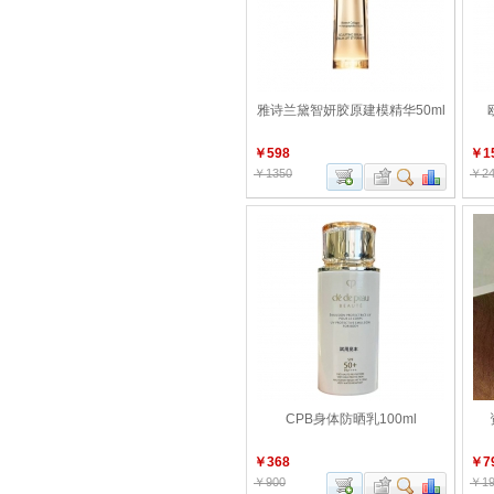
雅诗兰黛智妍胶原建模精华50ml
￥598
￥1
￥1350
￥24
CPB身体防晒乳100ml
￥368
￥7
￥900
￥19