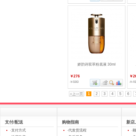
娇韵诗双萃粉底液 30ml
￥276
￥2
￥590
￥49
1
2
3
4
5
6
支付/配送
购物指南
新店
·支付方式
·代发货流程
·