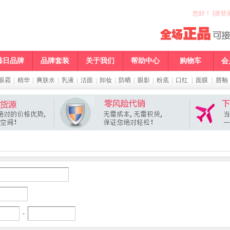
您好
！
[请登录
韩日品牌
品牌套装
关于我们
帮助中心
购物车
会
眼霜
|
精华
|
爽肤水
|
乳液
|
洁面
|
卸妆
|
防晒
|
眼影
|
粉底
|
口红
|
面膜
|
唇釉
-