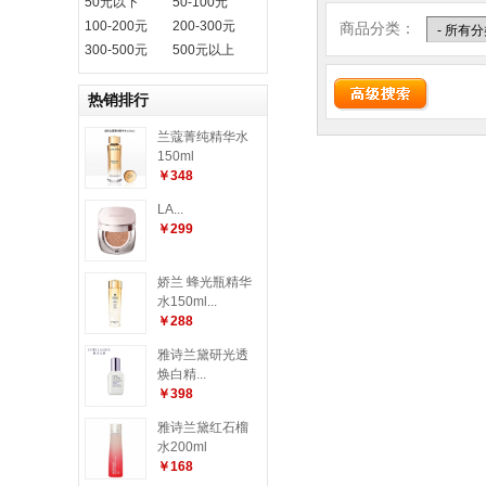
50元以下
50-100元
100-200元
200-300元
商品分类：
300-500元
500元以上
热销排行
兰蔻菁纯精华水
150ml
￥348
LA...
￥299
娇兰 蜂光瓶精华
水150ml...
￥288
雅诗兰黛研光透
焕白精...
￥398
雅诗兰黛红石榴
水200ml
￥168