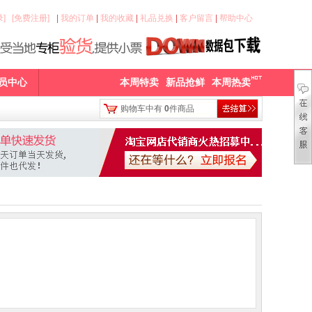
]
[免费注册]
|
我的订单
|
我的收藏
|
礼品兑换
|
客户留言
|
帮助中心
员中心
本周特卖
新品抢鲜
本周热卖
购物车中有
0
件商品