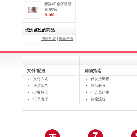
晓姿4D金字塔眼
膜 60贴
￥168
您浏览过的商品
清除列表
|
查看所有
支付/配送
购物指南
·支付方式
·代发货流程
·送货验货
·售后服务
·运费标准
·非会员购物
·订单出库
·购物流程