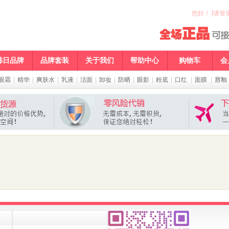
您好
！
[请登录
韩日品牌
品牌套装
关于我们
帮助中心
购物车
会
眼霜
|
精华
|
爽肤水
|
乳液
|
洁面
|
卸妆
|
防晒
|
眼影
|
粉底
|
口红
|
面膜
|
唇釉