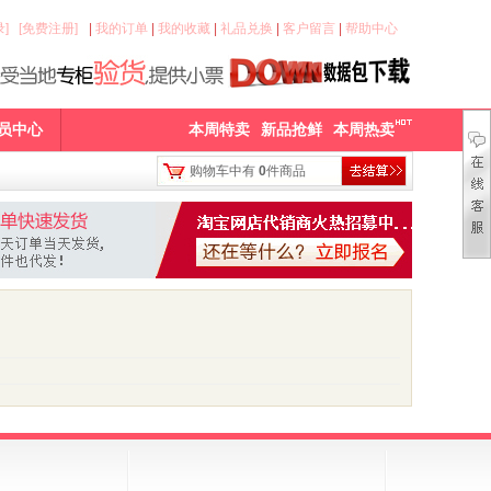
]
[免费注册]
|
我的订单
|
我的收藏
|
礼品兑换
|
客户留言
|
帮助中心
员中心
本周特卖
新品抢鲜
本周热卖
购物车中有
0
件商品