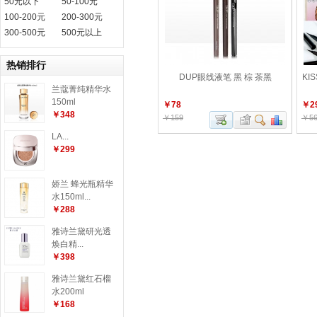
50元以下
50-100元
100-200元
200-300元
300-500元
500元以上
热销排行
DUP眼线液笔 黑 棕 茶黑
KI
兰蔻菁纯精华水
150ml
￥78
￥2
￥348
￥159
￥5
LA...
￥299
娇兰 蜂光瓶精华
水150ml...
￥288
雅诗兰黛研光透
焕白精...
￥398
雅诗兰黛红石榴
水200ml
￥168