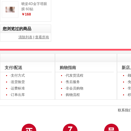
晓姿4D金字塔眼
膜 60贴
￥168
您浏览过的商品
清除列表
|
查看所有
支付/配送
购物指南
新店
·支付方式
·代发货流程
·
·送货验货
·售后服务
·
·运费标准
·非会员购物
·
·订单出库
·购物流程
·
联系我