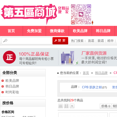
首页
免费加盟
微商爆款
欧美品牌
韩日品牌
热门搜索：
面霜
|
眼霜
|
精华
|
全部分类
您当前的位置：
首页
»
韩日品牌
»
C
欧美品牌
韩日品牌
品牌：
CPB 肌肤之钥
资
(27)
时尚彩妆
总共找到
29
个商品
按价格
价格
销
价格区间