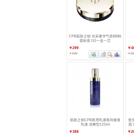
CPB肌肤之钥 光采奢华气垫BB粉
霜粉底 I10一盒一芯
￥299
￥4
￥699
￥89
肌肤之钥CPB夜用乳液夜间修复
资
乳液 清爽型125ml
霜
￥388
￥2