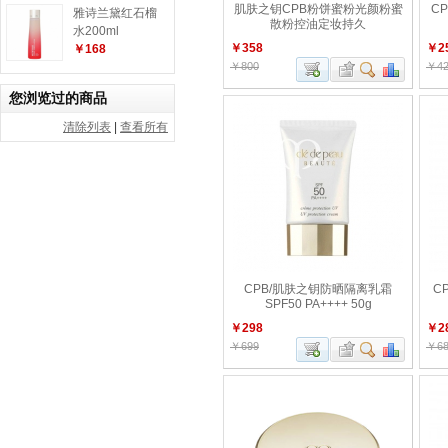
肌肤之钥CPB粉饼蜜粉光颜粉蜜
C
雅诗兰黛红石榴
散粉控油定妆持久
水200ml
￥358
￥2
￥168
￥800
￥42
您浏览过的商品
清除列表
|
查看所有
CPB/肌肤之钥防晒隔离乳霜
C
SPF50 PA++++ 50g
￥298
￥2
￥699
￥68