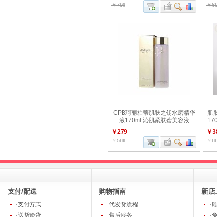
￥798
￥69
CPB珂丽柏蒂肌肤之钥水磨精华
肌
液170ml 沁肌紧肤蜜美容液
17
￥279
￥3
￥588
￥88
支付/配送
购物指南
新店
·支付方式
·代发货流程
·
·送货验货
·售后服务
·