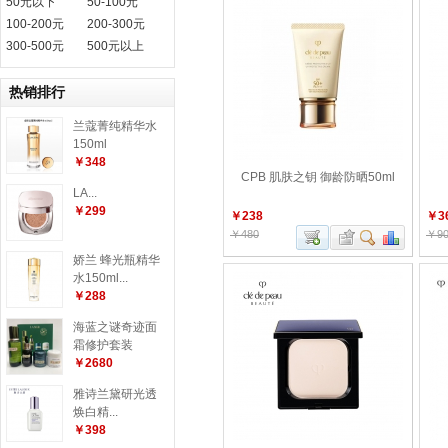
50元以下
50-100元
100-200元
200-300元
300-500元
500元以上
热销排行
兰蔻菁纯精华水
150ml
￥348
CPB 肌肤之钥 御龄防晒50ml
LA...
￥299
￥238
￥3
￥480
￥90
娇兰 蜂光瓶精华
水150ml...
￥288
海蓝之谜奇迹面
霜修护套装
￥2680
雅诗兰黛研光透
焕白精...
￥398