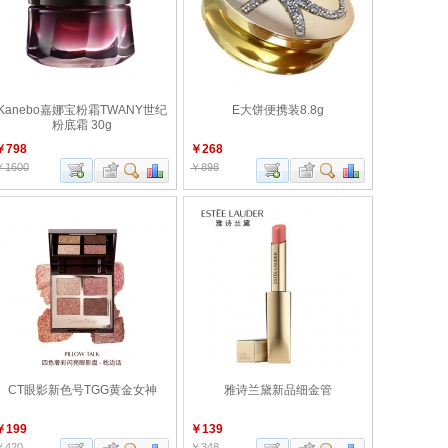
Kanebo嘉娜宝粉霜TWANY世纪
E大饼便携装8.8g
粉底霜 30g
￥798
￥268
￥1600
￥898
CT眼影新色号TGG黄金女神
雅诗兰黛新品细金管
￥199
￥139
￥420
￥348