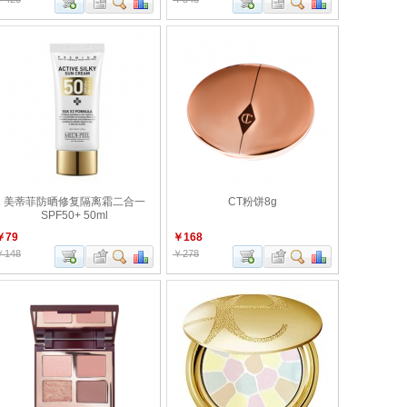
美蒂菲防晒修复隔离霜二合一
CT粉饼8g
SPF50+ 50ml
￥79
￥168
￥148
￥278