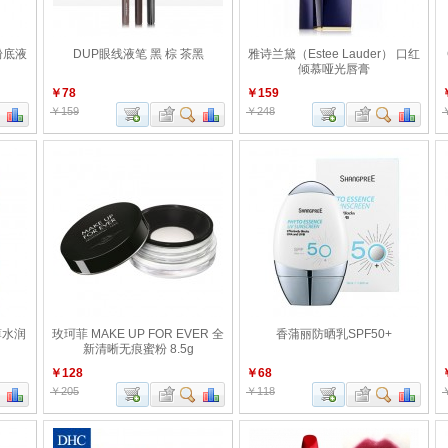
粉底液
DUP眼线液笔 黑 棕 茶黑
雅诗兰黛（Estee Lauder） 口红
倾慕哑光唇膏
￥78
￥159
￥159
￥248
薄水润
玫珂菲 MAKE UP FOR EVER 全
香蒲丽防晒乳SPF50+
新清晰无痕蜜粉 8.5g
￥128
￥68
￥205
￥118