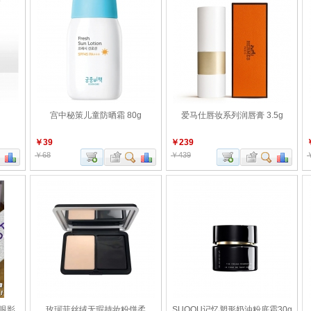
宫中秘策儿童防晒霜 80g
爱马仕唇妆系列润唇膏 3.5g
￥39
￥239
￥68
￥439
色眼影
玫珂菲丝绒无瑕持妆粉饼柔
SUQQU记忆塑形奶油粉底霜30g