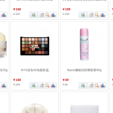
￥168
￥199
￥358
￥488
粉20g
NYX逆色40色眼影盘
Naris/娜丽丝防晒喷雾90g
￥188
￥49
￥309
￥95