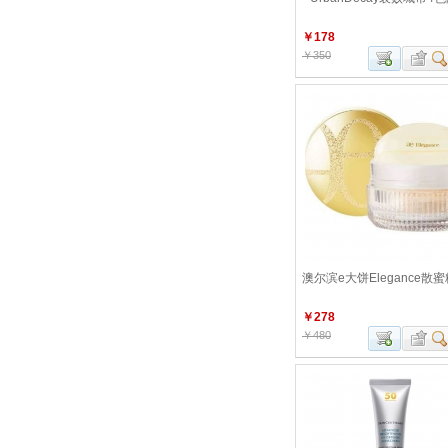
￥178
￥350
澳尔滨e大饼Elegance散蜜
￥278
￥480