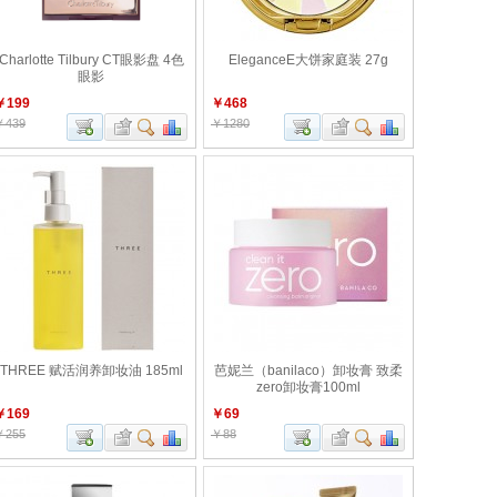
Charlotte Tilbury CT眼影盘 4色
EleganceE大饼家庭装 27g
眼影
￥199
￥468
￥439
￥1280
THREE 赋活润养卸妆油 185ml
芭妮兰（banilaco）卸妆膏 致柔
zero卸妆膏100ml
￥169
￥69
￥255
￥88