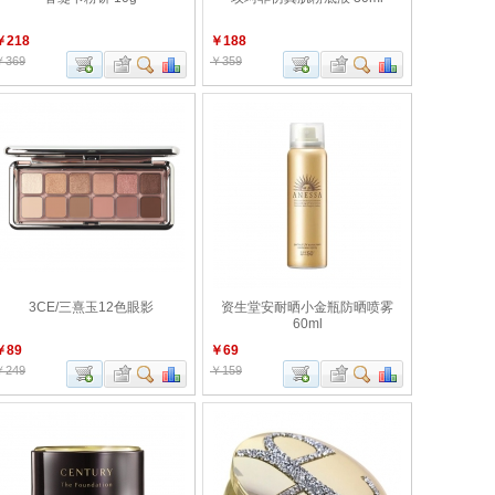
￥218
￥188
￥369
￥359
3CE/三熹玉12色眼影
资生堂安耐晒小金瓶防晒喷雾
60ml
￥89
￥69
￥249
￥159