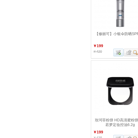
【修丽可】小银伞防晒SPF
￥199
￥420
玫珂菲粉饼 HD高清蜜粉
若梦定妆控油6.2g
￥199
￥438