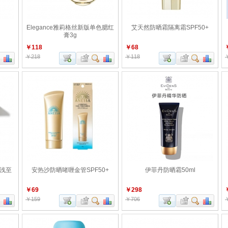
Elegance雅莉格丝新版单色腮红
艾天然防晒霜隔离霜SPF50+
膏3g
￥118
￥68
￥218
￥118
#浅至
安热沙防晒啫喱金管SPF50+
伊菲丹防晒霜50ml
￥69
￥298
￥159
￥706