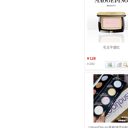
毛戈平腮红
￥128
￥280
UrbanDecay衰败城市4