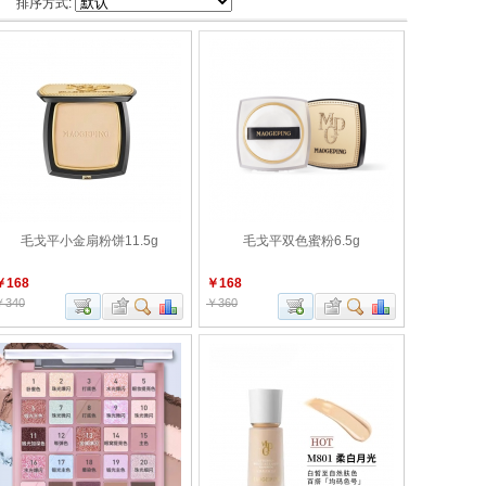
排序方式:
毛戈平小金扇粉饼11.5g
毛戈平双色蜜粉6.5g
￥168
￥168
￥340
￥360