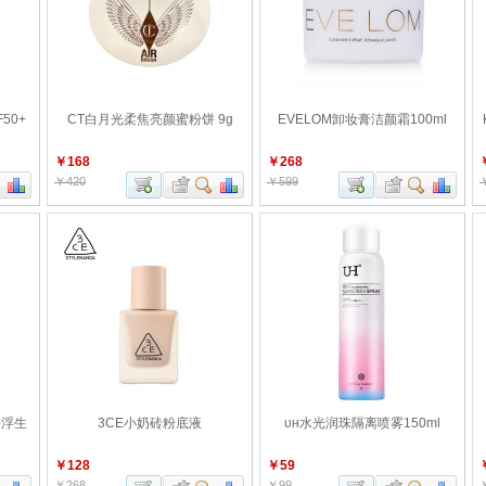
50+
CT白月光柔焦亮颜蜜粉饼 9g
EVELOM卸妆膏洁颜霜100ml
￥168
￥268
￥420
￥599
饼浮生
3CE小奶砖粉底液
ᴜʜ水光润珠隔离喷雾150ml
￥128
￥59
￥268
￥99