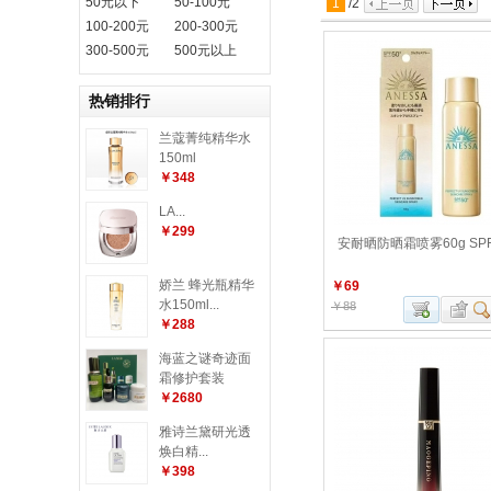
50元以下
50-100元
1
/
2
100-200元
200-300元
300-500元
500元以上
热销排行
兰蔻菁纯精华水
150ml
￥348
LA...
￥299
安耐晒防晒霜喷雾60g SPF
娇兰 蜂光瓶精华
￥69
水150ml...
￥88
￥288
海蓝之谜奇迹面
霜修护套装
￥2680
雅诗兰黛研光透
焕白精...
￥398