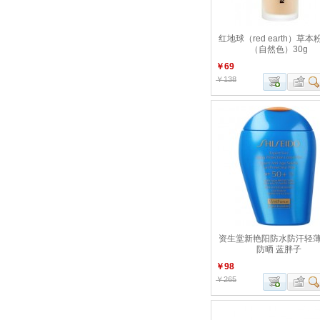
红地球（red earth）草本
（自然色）30g
￥69
￥138
资生堂新艳阳防水防汗轻
防晒 蓝胖子
￥98
￥265