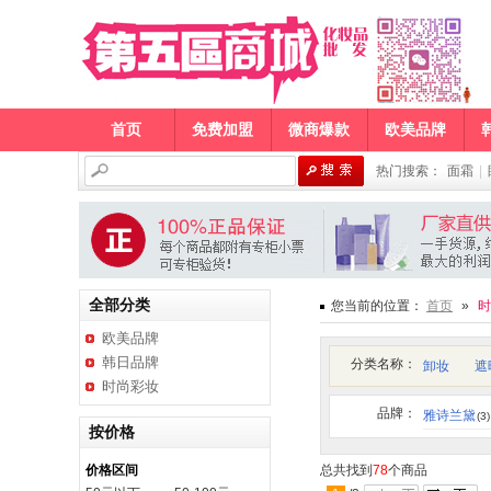
首页
免费加盟
微商爆款
欧美品牌
热门搜索：
面霜
|
全部分类
您当前的位置：
首页
»
时
欧美品牌
韩日品牌
分类名称：
卸妆
遮
时尚彩妆
品牌：
雅诗兰黛
(3)
按价格
价格区间
总共找到
78
个商品