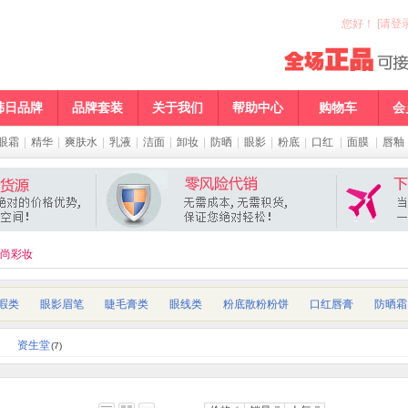
您好
！
[请登录
韩日品牌
品牌套装
关于我们
帮助中心
购物车
会
眼霜
|
精华
|
爽肤水
|
乳液
|
洁面
|
卸妆
|
防晒
|
眼影
|
粉底
|
口红
|
面膜
|
唇釉
尚彩妆
暇类
眼影眉笔
睫毛膏类
眼线类
粉底散粉粉饼
口红唇膏
防晒霜
资生堂
(7)