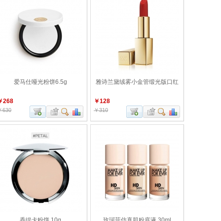
爱马仕哑光粉饼6.5g
雅诗兰黛绒雾小金管缎光版口红
￥268
￥128
￥630
￥310
香缇卡粉饼 10g
玫珂菲仿真肌粉底液 30ml