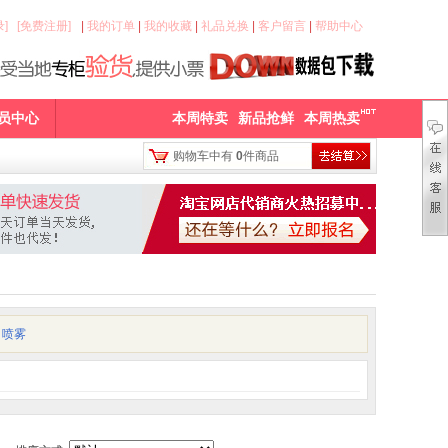
]
[免费注册]
|
我的订单
|
我的收藏
|
礼品兑换
|
客户留言
|
帮助中心
员中心
本周特卖
新品抢鲜
本周热卖
购物车中有
0
件商品
 喷雾