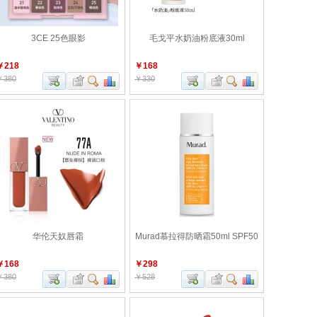
3CE 25色眼影
毛戈平水奶油粉底液30ml
￥218
￥168
￥380
￥330
华伦天奴唇霜
Murad慕拉得防晒霜50ml SPF50
￥168
￥298
￥380
￥528