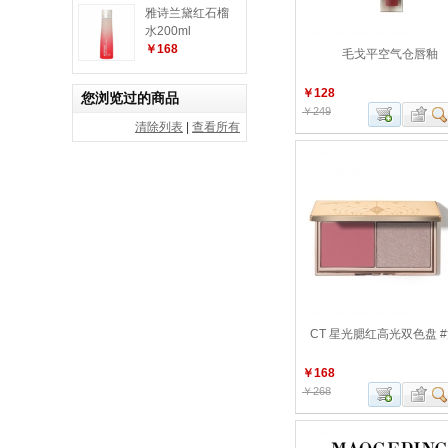
雅诗兰黛红石榴
水200ml
￥168
毛戈平空气仓唇釉
￥128
您浏览过的商品
￥249
清除列表
|
查看所有
CT 星光腮红高光双色盘 
￥168
￥268