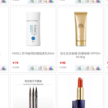
乳
FANCL芳珂物理防晒隔离乳60ml
资生堂安耐晒 防晒啫喱 SPF50+
l
PA 90g
￥79
￥98
￥168
￥229