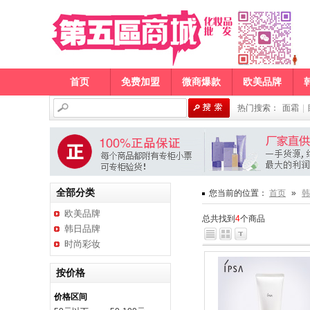
首页
免费加盟
微商爆款
欧美品牌
热门搜索：
面霜
|
全部分类
您当前的位置：
首页
»
韩
欧美品牌
总共找到
4
个商品
韩日品牌
时尚彩妆
按价格
价格区间