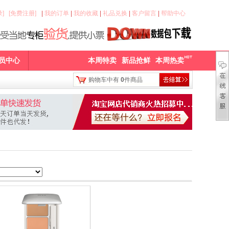
]
[免费注册]
|
我的订单
|
我的收藏
|
礼品兑换
|
客户留言
|
帮助中心
员中心
本周特卖
新品抢鲜
本周热卖
购物车中有
0
件商品