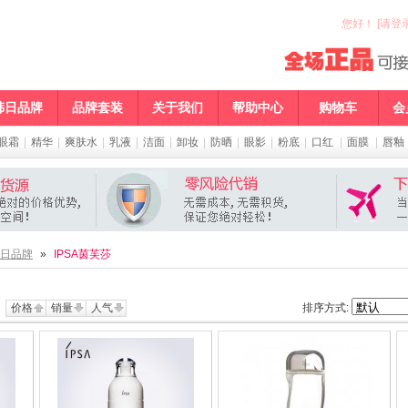
您好
！
[请登录
韩日品牌
品牌套装
关于我们
帮助中心
购物车
会
眼霜
|
精华
|
爽肤水
|
乳液
|
洁面
|
卸妆
|
防晒
|
眼影
|
粉底
|
口红
|
面膜
|
唇釉
日品牌
»
IPSA茵芙莎
价格
销量
人气
排序方式: