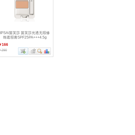
IPSA/茵芙莎 茵芙莎光透无瑕修
饰遮瑕膏SPF25PA+++4.5g
￥166
￥290