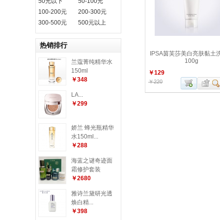
50元以下
50-100元
100-200元
200-300元
300-500元
500元以上
热销排行
IPSA茵芙莎美白亮肤黏土
100g
兰蔻菁纯精华水
150ml
￥129
￥348
￥220
LA...
￥299
娇兰 蜂光瓶精华
水150ml...
￥288
海蓝之谜奇迹面
霜修护套装
￥2680
雅诗兰黛研光透
焕白精...
￥398