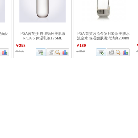
洗面奶
IPSA茵芙莎 自律循环美肌液
IPSA 茵芙莎流金岁月凝润美肤水
R/EX/S 保湿乳液175ML
流金水 保湿嫩肤滋润清爽200ml
￥258
￥189
￥480
￥359