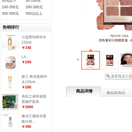
50元以下
50-100元
100-200元
200-300元
300-500元
500元以上
热销排行
兰蔻菁纯精华水
150ml
￥348
LA...
￥299
娇兰 蜂光瓶精华
水150ml...
￥288
商品详情
购买咨询(
0
)
海蓝之谜奇迹面
霜修护套装
￥2680
雅诗兰黛研光透
焕白精...
￥398