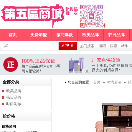
首页
免费加盟
微商爆款
欧美品牌
韩日品牌
热门搜索：
面霜
|
眼霜
|
精华
|
全部分类
您当前的位置：
首页
»
时尚彩妆
»
眼
欧美品牌
韩日品牌
时尚彩妆
按价格
价格区间