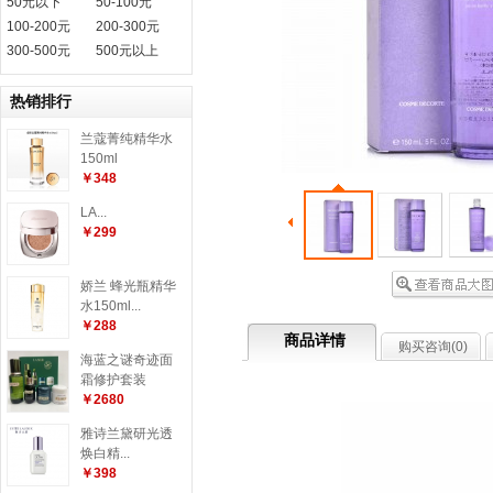
50元以下
50-100元
100-200元
200-300元
300-500元
500元以上
热销排行
兰蔻菁纯精华水
150ml
￥348
LA...
￥299
娇兰 蜂光瓶精华
水150ml...
￥288
商品详情
购买咨询(
0
)
海蓝之谜奇迹面
霜修护套装
￥2680
雅诗兰黛研光透
焕白精...
￥398