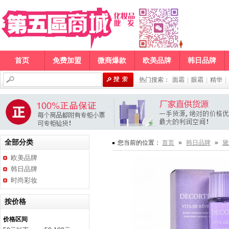
首页
免费加盟
微商爆款
欧美品牌
韩日品牌
热门搜索：
面霜
|
眼霜
|
精华
|
全部分类
您当前的位置：
首页
»
韩日品牌
»
黛
欧美品牌
韩日品牌
时尚彩妆
按价格
价格区间