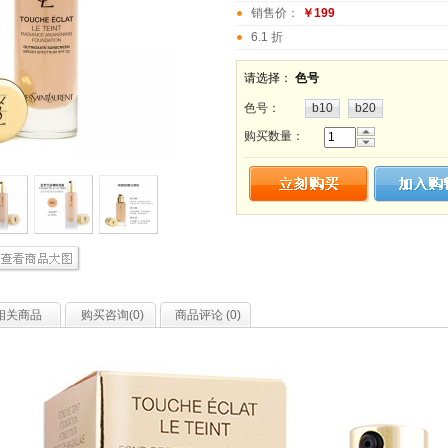
销售价：
￥199
6.1 折
请选择：
色号
色号
：
b10
b20
购买数量：
相关商品
购买咨询(
0
)
商品评论 (
0
)