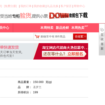
]
[免费注册]
|
我的订单
|
我的收藏
|
礼品兑换
|
客户留言
|
帮助中心
员中心
本周特卖
新品抢鲜
本周热卖
购物车中有
0
件商品
商品重量：
150.000
克(g)
品 牌：
圣罗兰
所得积分：
199