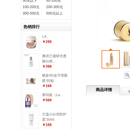
50元以下
50-100元
100-200元
200-300元
300-500元
500元以上
热销排行
LA...
￥299
雅诗兰黛研光透
焕白精...
￥398
晓姿4D金字塔眼
膜 60贴
￥168
商品详情
莱珀妮（La...
￥568
兰蔻小白管防护
霜 50ml
￥168