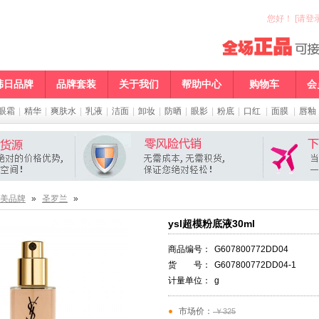
您好
！
[请登录
韩日品牌
品牌套装
关于我们
帮助中心
购物车
会
眼霜
|
精华
|
爽肤水
|
乳液
|
洁面
|
卸妆
|
防晒
|
眼影
|
粉底
|
口红
|
面膜
|
唇釉
美品牌
»
圣罗兰
»
ysl超模粉底液30ml
商品编号：
G607800772DD04
货 号：
G607800772DD04-1
计量单位：
g
市场价：
￥325