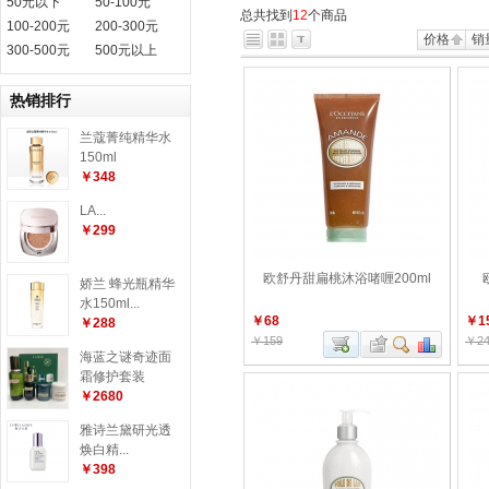
50元以下
50-100元
总共找到
12
个商品
100-200元
200-300元
价格
销
300-500元
500元以上
热销排行
兰蔻菁纯精华水
150ml
￥348
LA...
￥299
欧舒丹甜扁桃沐浴啫喱200ml
娇兰 蜂光瓶精华
水150ml...
￥68
￥1
￥288
￥159
￥24
海蓝之谜奇迹面
霜修护套装
￥2680
雅诗兰黛研光透
焕白精...
￥398