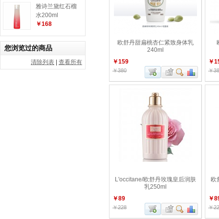
雅诗兰黛红石榴
水200ml
￥168
欧舒丹甜扁桃杏仁紧致身体乳
您浏览过的商品
240ml
￥159
￥1
清除列表
|
查看所有
￥380
￥38
L'occitane/欧舒丹玫瑰皇后润肤
欧
乳250ml
￥89
￥8
￥228
￥22